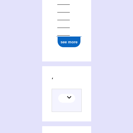
see more
Activities of Mitrofan Viktorovič Dovnar-Zapolʹskij (1867-1934)