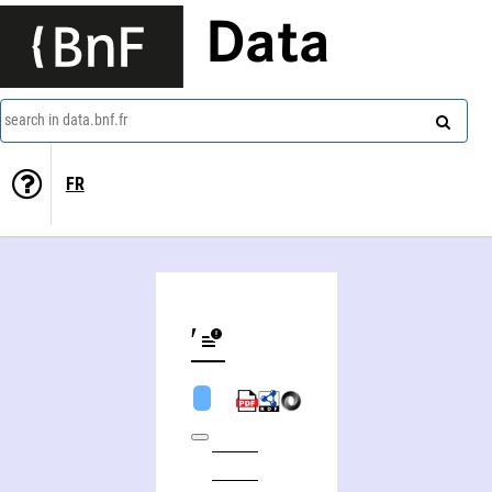
Data
search in data.bnf.fr
FR
Mitrofan Viktorovič Dovnar-Zapolʹskij (1867-1934)