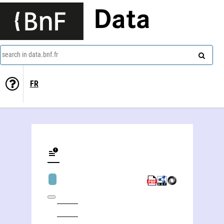
Data
search in data.bnf.fr
FR