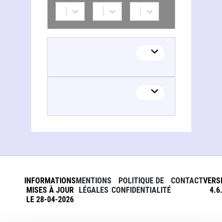
INFORMATIONS
MENTIONS
POLITIQUE DE
CONTACT
VERS
MISES À JOUR
LÉGALES
CONFIDENTIALITÉ
4.6
LE 28-04-2026