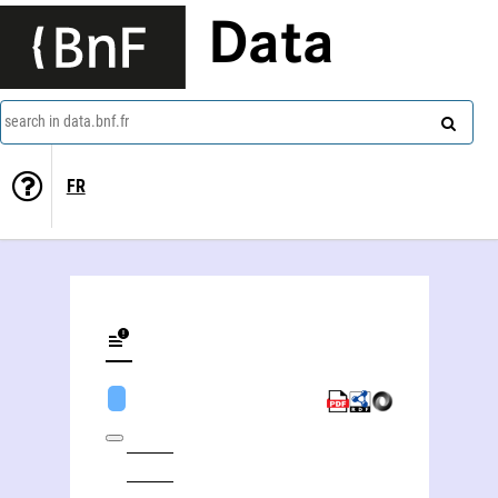
Data
search in data.bnf.fr
FR