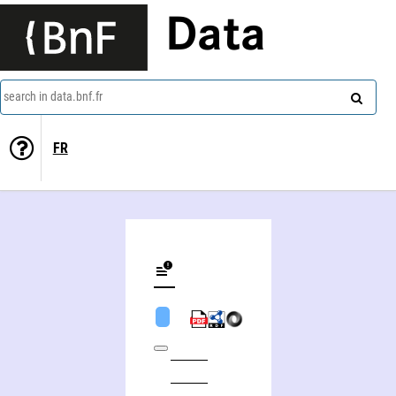
Data
search in data.bnf.fr
FR