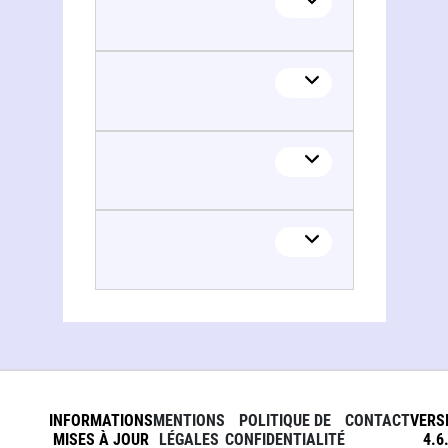
F. Casirola
F. Casirola
Courville
F. Casirola
F. Casirola
INFORMATIONS
MENTIONS
POLITIQUE DE
CONTACT
VERS
MISES À JOUR
LÉGALES
CONFIDENTIALITÉ
4.6