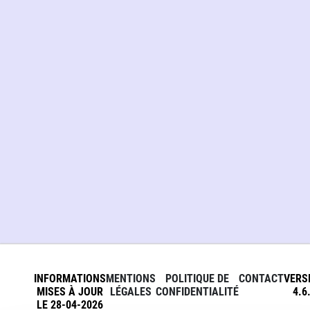
INFORMATIONS
MENTIONS
POLITIQUE DE
CONTACT
VERS
MISES À JOUR
LÉGALES
CONFIDENTIALITÉ
4.6
LE 28-04-2026