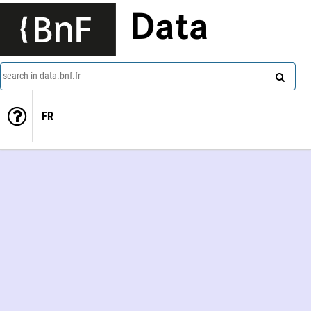
Data
search in data.bnf.fr
FR