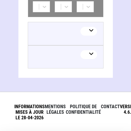
INFORMATIONS
MENTIONS
POLITIQUE DE
CONTACT
VERS
MISES À JOUR
LÉGALES
CONFIDENTIALITÉ
4.6
LE 28-04-2026