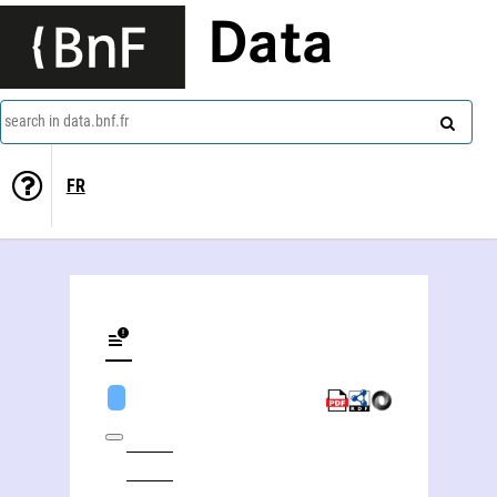
Data
search in data.bnf.fr
FR