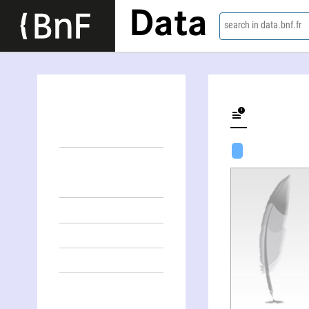
Data
search in data.bnf.fr