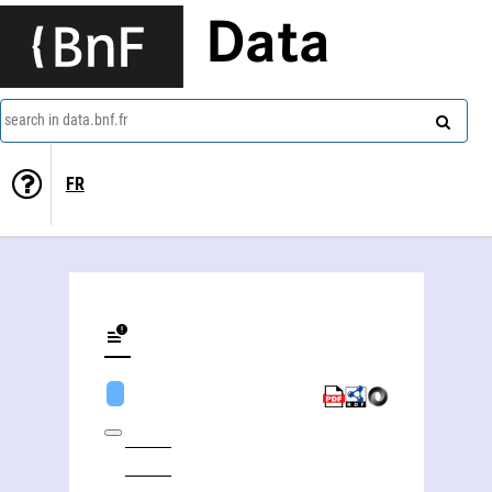
Data
search in data.bnf.fr
FR