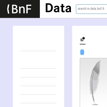
Data
search in data.bnf.fr