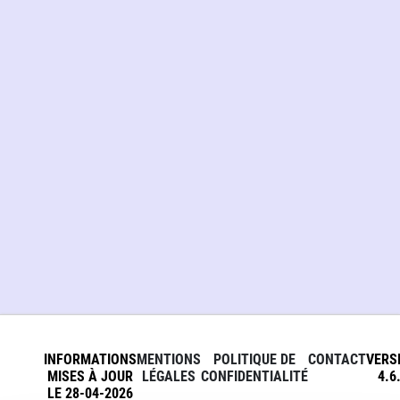
INFORMATIONS
MENTIONS
POLITIQUE DE
CONTACT
VERS
MISES À JOUR
LÉGALES
CONFIDENTIALITÉ
4.6
LE 28-04-2026