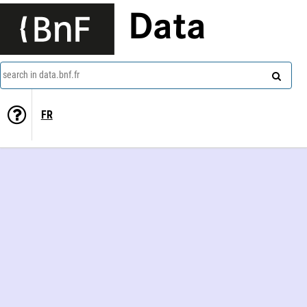
Data
search in data.bnf.fr
FR