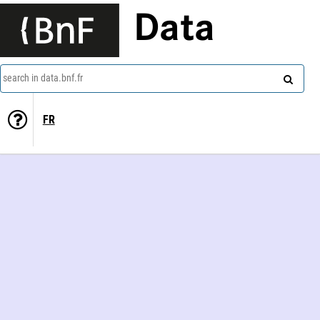
Data
search in data.bnf.fr
FR