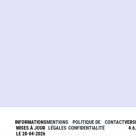
INFORMATIONS
MENTIONS
POLITIQUE DE
CONTACT
VERS
MISES À JOUR
LÉGALES
CONFIDENTIALITÉ
4.6
LE 28-04-2026