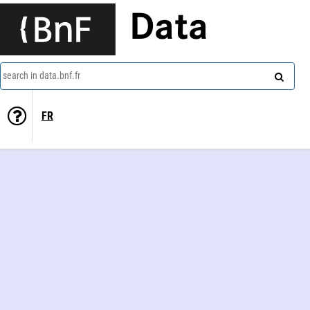
Data
search in data.bnf.fr
FR