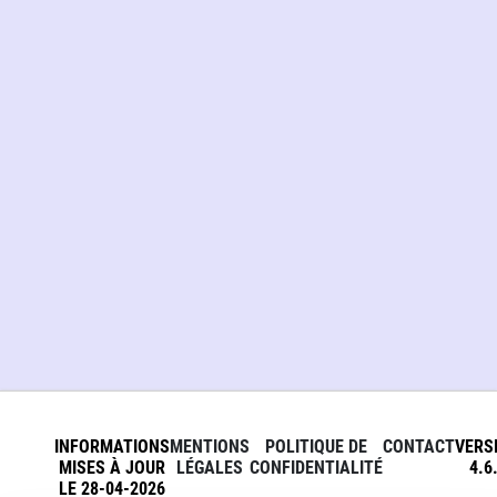
INFORMATIONS
MENTIONS
POLITIQUE DE
CONTACT
VERS
MISES À JOUR
LÉGALES
CONFIDENTIALITÉ
4.6
LE 28-04-2026