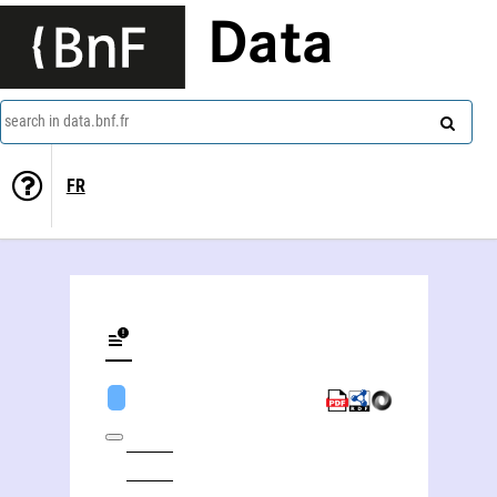
Data
search in data.bnf.fr
FR