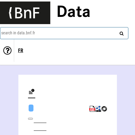
Data
search in data.bnf.fr
FR