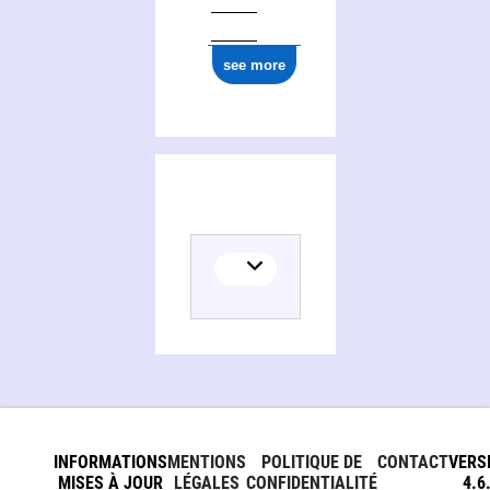
see more
INFORMATIONS
MENTIONS
POLITIQUE DE
CONTACT
VERS
MISES À JOUR
LÉGALES
CONFIDENTIALITÉ
4.6