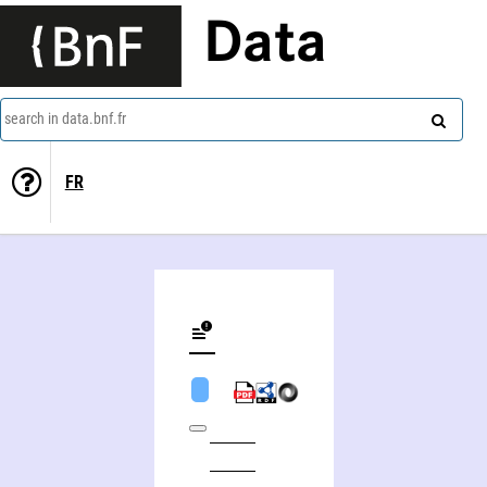
Data
search in data.bnf.fr
FR