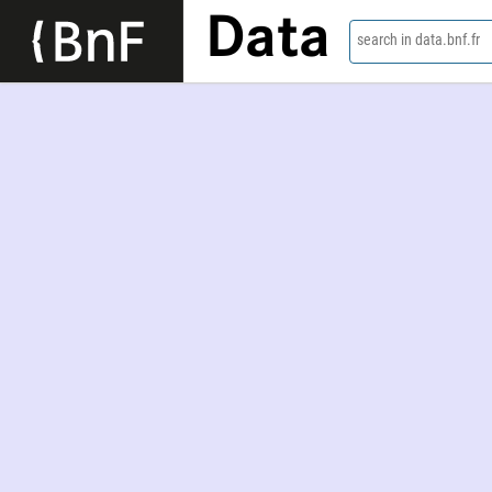
Data
search in data.bnf.fr