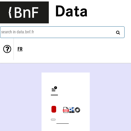
Data
search in data.bnf.fr
FR