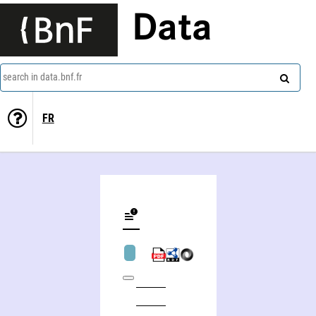
Data
search in data.bnf.fr
FR