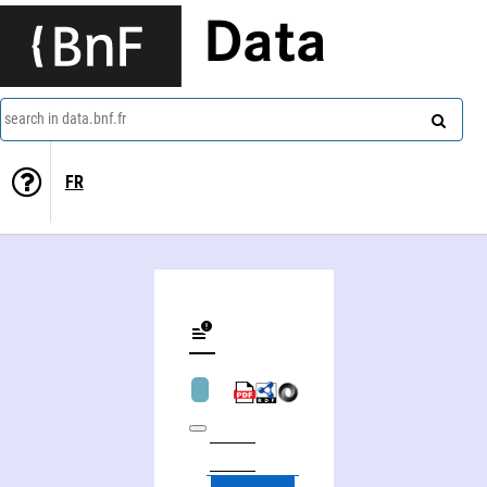
Data
search in data.bnf.fr
FR