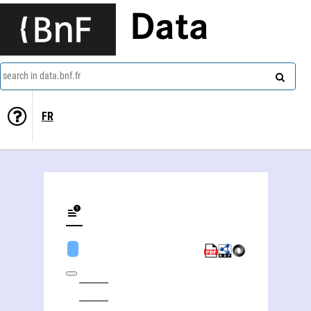
Data
search in data.bnf.fr
FR