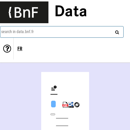
Data
search in data.bnf.fr
FR