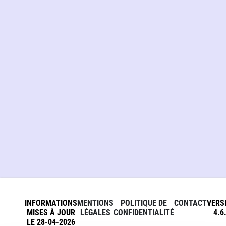
INFORMATIONS
MENTIONS
POLITIQUE DE
CONTACT
VERS
MISES À JOUR
LÉGALES
CONFIDENTIALITÉ
4.6
LE 28-04-2026