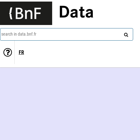
Data
search in data.bnf.fr
FR