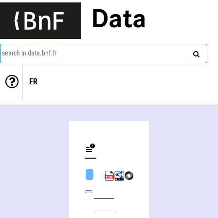
Data
search in data.bnf.fr
FR