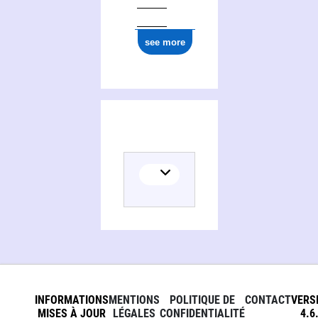
ark:/12148/cb16505377g
see more
INFORMATIONS
MENTIONS
POLITIQUE DE
CONTACT
VERS
MISES À JOUR
LÉGALES
CONFIDENTIALITÉ
4.6