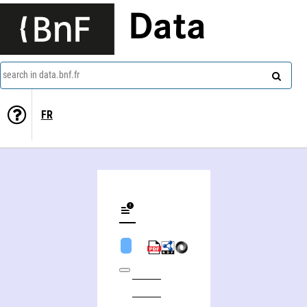
Data
search in data.bnf.fr
FR