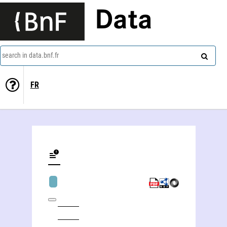
Data
search in data.bnf.fr
FR