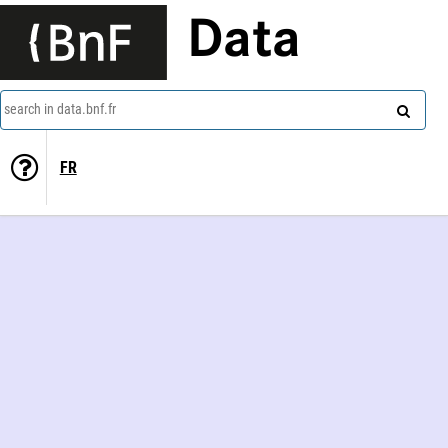
Data
search in data.bnf.fr
FR