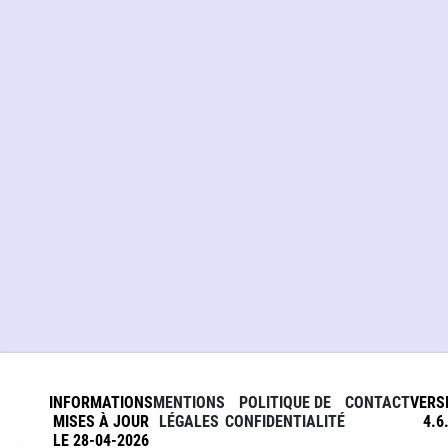
INFORMATIONS
MENTIONS
POLITIQUE DE
CONTACT
VERS
MISES À JOUR
LÉGALES
CONFIDENTIALITÉ
4.6
LE 28-04-2026