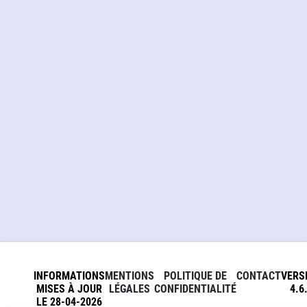
INFORMATIONS
MENTIONS
POLITIQUE DE
CONTACT
VERS
MISES À JOUR
LÉGALES
CONFIDENTIALITÉ
4.6
LE 28-04-2026