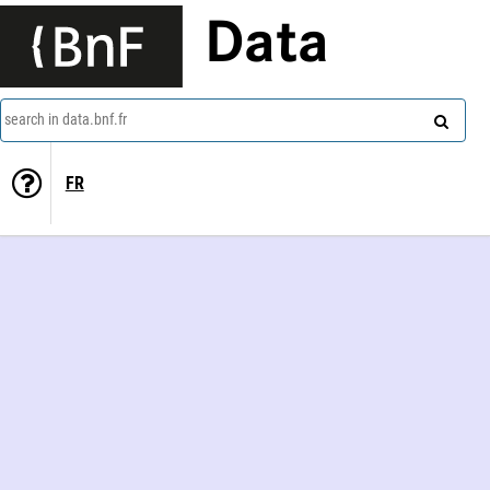
Data
search in data.bnf.fr
FR