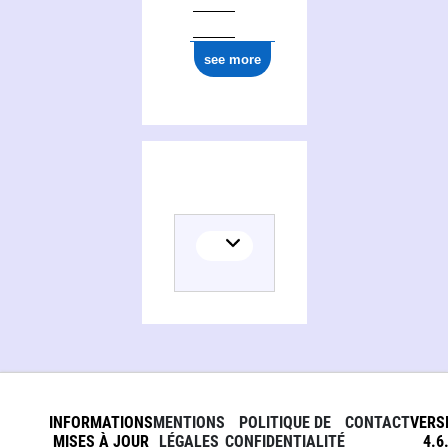
see more
INFORMATIONS
MENTIONS
POLITIQUE DE
CONTACT
VERS
MISES À JOUR
LÉGALES
CONFIDENTIALITÉ
4.6