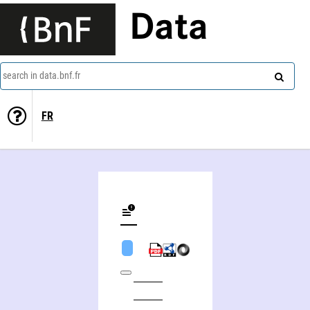
Data
search in data.bnf.fr
FR