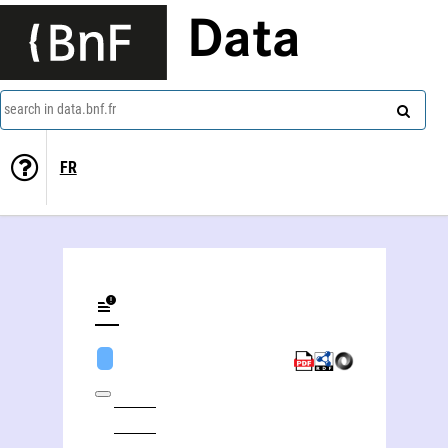
Data
search in data.bnf.fr
FR