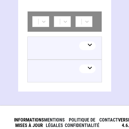
INFORMATIONS
MENTIONS
POLITIQUE DE
CONTACT
VERS
MISES À JOUR
LÉGALES
CONFIDENTIALITÉ
4.6