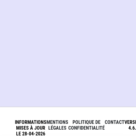
INFORMATIONS
MENTIONS
POLITIQUE DE
CONTACT
VERS
MISES À JOUR
LÉGALES
CONFIDENTIALITÉ
4.6
LE 28-04-2026