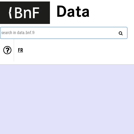
Data
search in data.bnf.fr
FR