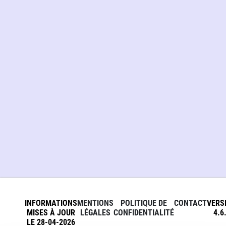
INFORMATIONS
MENTIONS
POLITIQUE DE
CONTACT
VERS
MISES À JOUR
LÉGALES
CONFIDENTIALITÉ
4.6
LE 28-04-2026