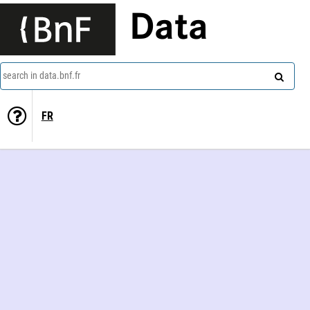
Data
search in data.bnf.fr
FR