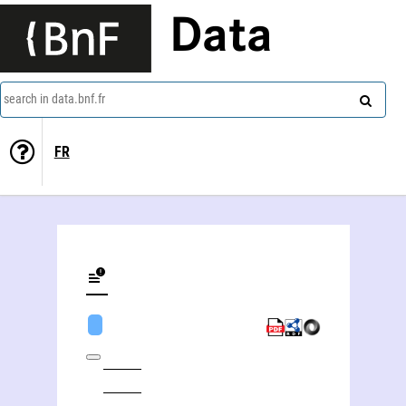
Data
search in data.bnf.fr
FR