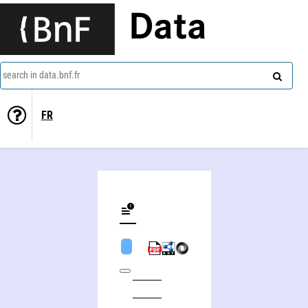
Data
search in data.bnf.fr
FR