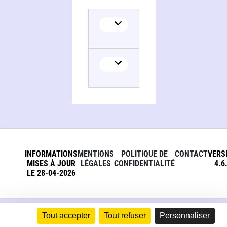
INFORMATIONS
MENTIONS
POLITIQUE DE
CONTACT
VERS
MISES À JOUR
LÉGALES
CONFIDENTIALITÉ
4.6
LE 28-04-2026
Tout accepter
Tout refuser
Personnaliser