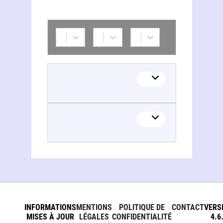
INFORMATIONS
MENTIONS
POLITIQUE DE
CONTACT
VERS
MISES À JOUR
LÉGALES
CONFIDENTIALITÉ
4.6