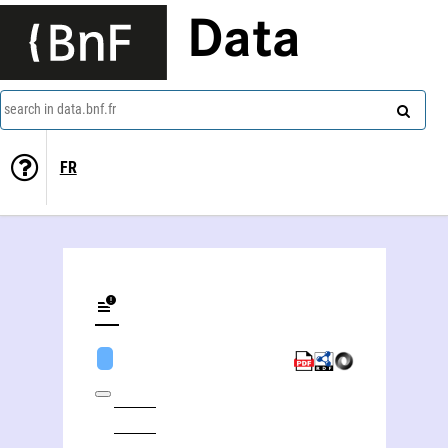
Data
search in data.bnf.fr
FR