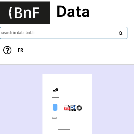
Data
search in data.bnf.fr
FR