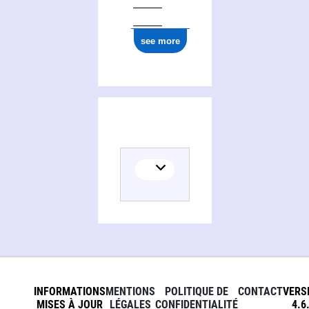
see more
INFORMATIONS
MENTIONS
POLITIQUE DE
CONTACT
VERS
MISES À JOUR
LÉGALES
CONFIDENTIALITÉ
4.6