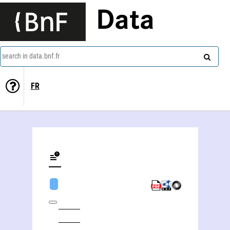
Data
search in data.bnf.fr
FR