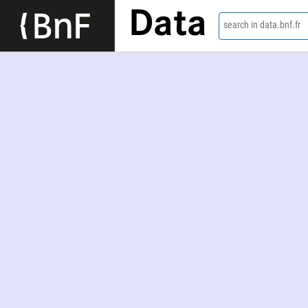
Data
search in data.bnf.fr