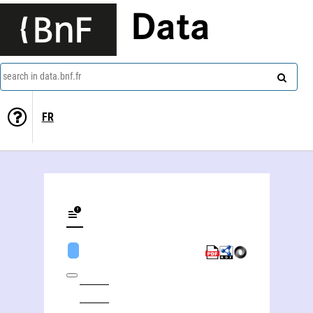
Data
search in data.bnf.fr
FR