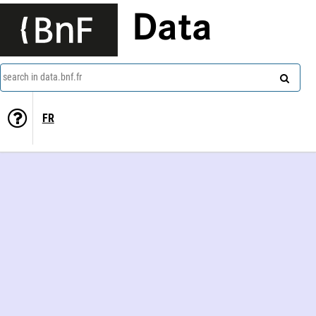
Data
search in data.bnf.fr
FR