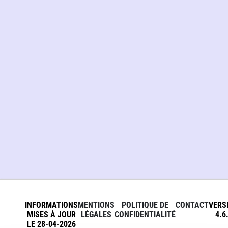
INFORMATIONS
MENTIONS
POLITIQUE DE
CONTACT
VERS
MISES À JOUR
LÉGALES
CONFIDENTIALITÉ
4.6
LE 28-04-2026