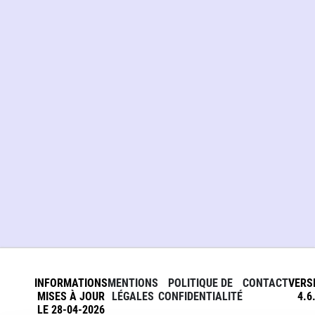
INFORMATIONS
MENTIONS
POLITIQUE DE
CONTACT
VERS
MISES À JOUR
LÉGALES
CONFIDENTIALITÉ
4.6
LE 28-04-2026