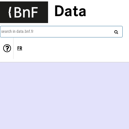
Data
search in data.bnf.fr
FR