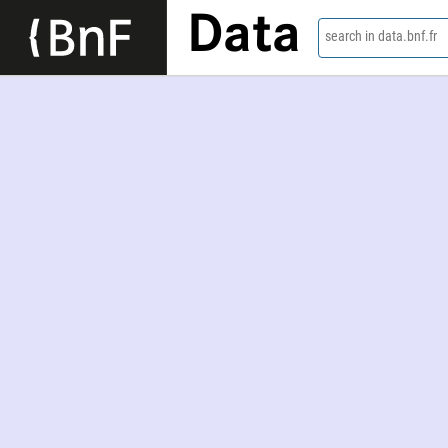
Data
search in data.bnf.fr