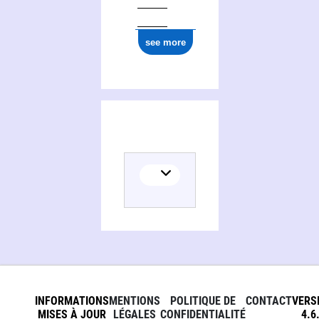
0000 0000 3877 0204
see more
INFORMATIONS
MENTIONS
POLITIQUE DE
CONTACT
VERS
MISES À JOUR
LÉGALES
CONFIDENTIALITÉ
4.6