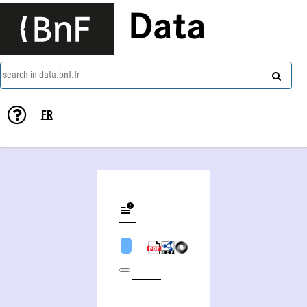
Data
search in data.bnf.fr
FR