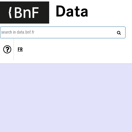
Data
search in data.bnf.fr
FR