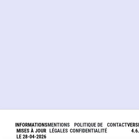
INFORMATIONS
MENTIONS
POLITIQUE DE
CONTACT
VERS
MISES À JOUR
LÉGALES
CONFIDENTIALITÉ
4.6
LE 28-04-2026