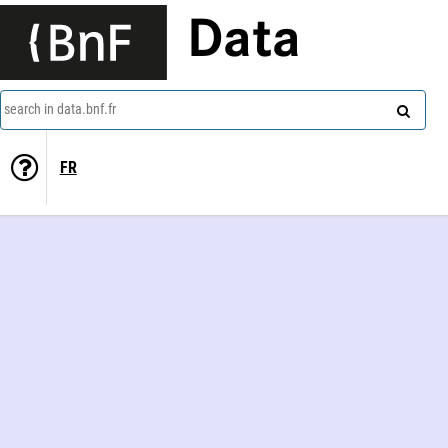
Data
search in data.bnf.fr
FR