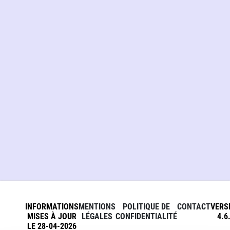
INFORMATIONS
MENTIONS
POLITIQUE DE
CONTACT
VERS
MISES À JOUR
LÉGALES
CONFIDENTIALITÉ
4.6
LE 28-04-2026