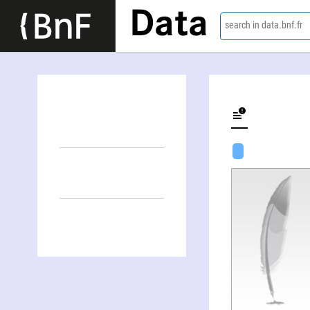
Data
search in data.bnf.fr