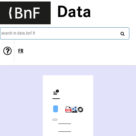
Data
search in data.bnf.fr
FR