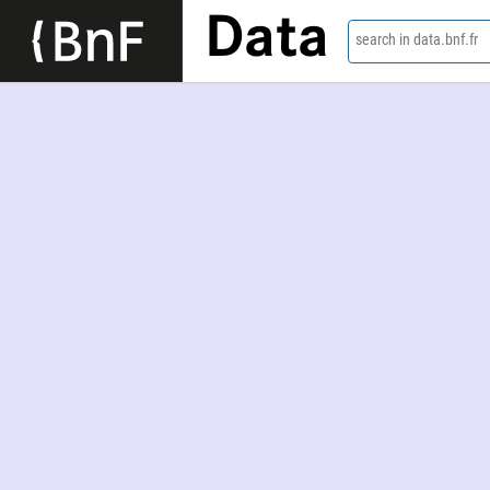
Data
search in data.bnf.fr