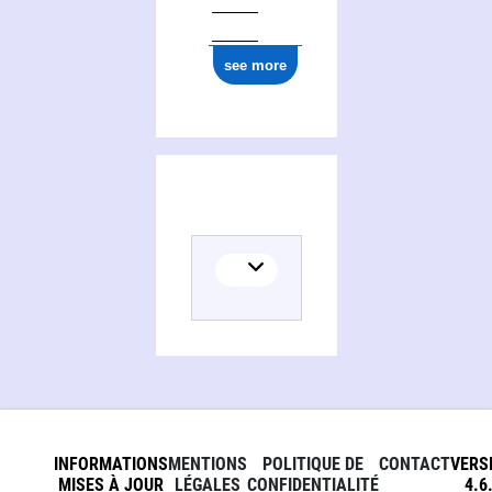
see more
INFORMATIONS
MENTIONS
POLITIQUE DE
CONTACT
VERS
MISES À JOUR
LÉGALES
CONFIDENTIALITÉ
4.6