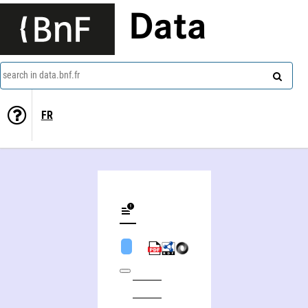
Data
search in data.bnf.fr
FR